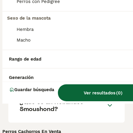
raza son excelentes mascotas familiares
Perros con Pedigree
que no suelen ladrar ni alejarse solos.
Sexo de la mascota
¿Los smoushond holandeses
Hembra
son buenos perros de
Macho
familia?
Rango de edad
¿Cuál es la esperanza de
vida de un Hollandse
Generación
Smoushond?
Guardar búsqueda
Ver resultados
(
0
)
¿Qué es un Hollandse
Smoushond?
Perros Cachorros En Venta