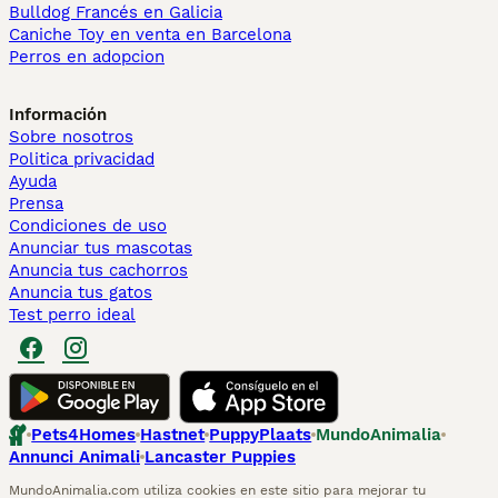
Bulldog Francés en Galicia
Caniche Toy en venta en Barcelona
Perros en adopcion
Información
Sobre nosotros
Politica privacidad
Ayuda
Prensa
Condiciones de uso
Anunciar tus mascotas
Anuncia tus cachorros
Anuncia tus gatos
Test perro ideal
Pets4Homes
Hastnet
PuppyPlaats
MundoAnimalia
Annunci Animali
Lancaster Puppies
MundoAnimalia.com utiliza cookies en este sitio para mejorar tu