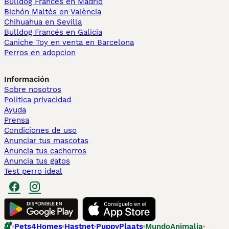
Bulldog Francés en Madrid
Bichón Maltés en València
Chihuahua en Sevilla
Bulldog Francés en Galicia
Caniche Toy en venta en Barcelona
Perros en adopcion
Información
Sobre nosotros
Politica privacidad
Ayuda
Prensa
Condiciones de uso
Anunciar tus mascotas
Anuncia tus cachorros
Anuncia tus gatos
Test perro ideal
Pets4Homes
Hastnet
PuppyPlaats
MundoAnimalia