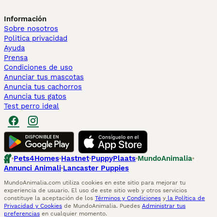
Información
Sobre nosotros
Politica privacidad
Ayuda
Prensa
Condiciones de uso
Anunciar tus mascotas
Anuncia tus cachorros
Anuncia tus gatos
Test perro ideal
Pets4Homes
Hastnet
PuppyPlaats
MundoAnimalia
Annunci Animali
Lancaster Puppies
MundoAnimalia.com utiliza cookies en este sitio para mejorar tu
experiencia de usuario. El uso de este sitio web y otros servicios
constituye la aceptación de los
Términos y Condiciones
y
la Política de
Privacidad y Cookies
de MundoAnimalia. Puedes
Administrar tus
preferencias
en cualquier momento.