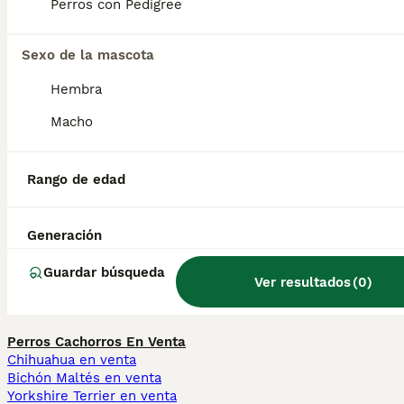
llevaba siglos en la región de Bruselas.
Perros con Pedigree
Sexo de la mascota
¿Cuánto cuesta un grifón de
Bruselas en España?
Hembra
Macho
¿Es el grifón un buen perro
de familia?
Rango de edad
Generación
¿Qué raza de perro es el
grifón belga?
Guardar búsqueda
Ver resultados
(
0
)
Perros Cachorros En Venta
Chihuahua en venta
Bichón Maltés en venta
Yorkshire Terrier en venta