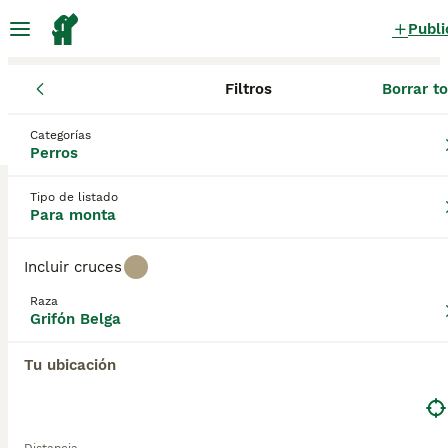
Publi
Filtros
Borrar t
Perros
Grifón Belga
Comunidad Valenciana
Alicante
Ondara
Categorías
Grifón Belga Perros para monta
Perros
en Ondara, Alicante
Tipo de listado
0 Perros encontrados
Para monta
Grifón Belga
Filtros
Sólo puro
Incluir cruces
Guardar búsqueda
Orden
Raza
Grifón Belga
Tu ubicación