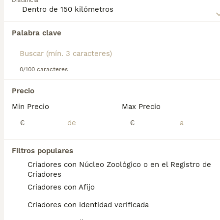
Distancia
Encontramos 0 Grifón Belga Perros para
monta en Ondara, Alicante.
Palabra clave
Si deseas exactamente esta búsqueda guarda tu 
búsqueda y espera el resultado perfecto:
Guardar búsqueda
0/100 caracteres
Precio
Preguntas frecuentes
Min Precio
Max Precio
€
€
¿Cómo es el carácter del
Filtros populares
Grifón Belga?
Criadores con Núcleo Zoológico o en el Registro de
Ni tímidos ni agresivos, son muy atentos y
Criadores
apegados a su compañero humano. Las tres
Criadores con Afijo
razas (Grifón de Bruselas, Grifón Belga y
Petit Brabançon) descienden de un perrito
Criadores con identidad verificada
de pelaje áspero llamado Smousje, que