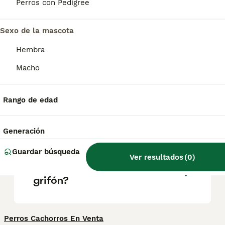
grifón que es) de color moteado azulado,
Perros con Pedigree
orejas caídas menos largas que otros perros
de caza y una cola hacia arriba y ligeramente
curvada.
Sexo de la mascota
Hembra
¿Los grifones azules son
Macho
buenos perros de familia?
Rango de edad
¿Cómo es un perro azul de
gascuña?
Generación
Guardar búsqueda
Ver resultados
(
0
)
¿Cuánto cuesta un perro
grifón?
Perros Cachorros En Venta