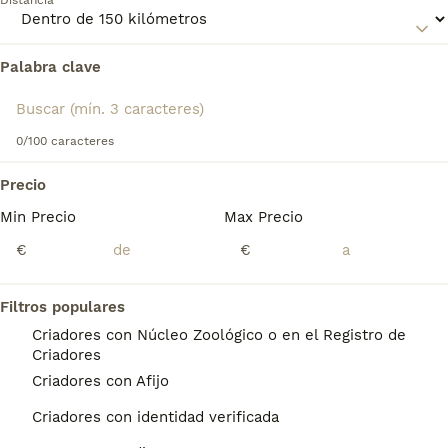
Distancia
Palabra clave
Encontramos 0 Grifón Azul de Gascuña
Perros para monta en Sabadell, Barcelona.
Si deseas exactamente esta búsqueda guarda tu 
búsqueda y espera el resultado perfecto:
0/100 caracteres
Guardar búsqueda
Precio
Min Precio
Max Precio
Preguntas frecuentes
€
€
Filtros populares
¿Qué tamaño tiene un Grifón
Criadores con Núcleo Zoológico o en el Registro de
azul de Gascuña?
Criadores
Criadores con Afijo
Apariencia. Este grifón azul tiene un tamaño
medio (50 a 57 cm) hasta la cruz, con un
Criadores con identidad verificada
manto áspero que lo caracteriza (como