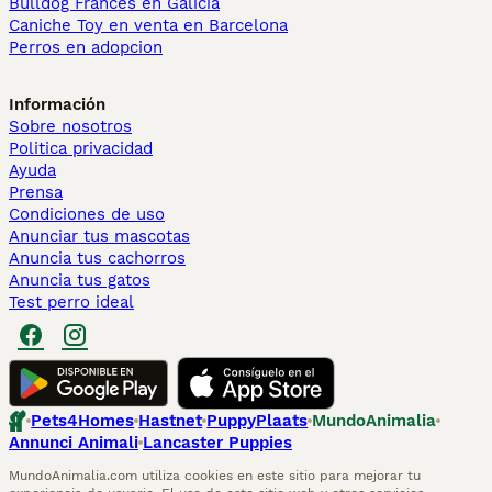
Bulldog Francés en Galicia
Caniche Toy en venta en Barcelona
Perros en adopcion
Información
Sobre nosotros
Politica privacidad
Ayuda
Prensa
Condiciones de uso
Anunciar tus mascotas
Anuncia tus cachorros
Anuncia tus gatos
Test perro ideal
Pets4Homes
Hastnet
PuppyPlaats
MundoAnimalia
Annunci Animali
Lancaster Puppies
MundoAnimalia.com utiliza cookies en este sitio para mejorar tu