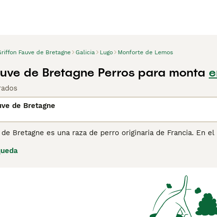
Griffon Fauve de Bretagne
Galicia
Lugo
Monforte de Lemos
auve de Bretagne Perros para monta
e
rados
uve de Bretagne
 de Bretagne es una raza de perro originaria de Francia. En el 
ormente, se utilizaba como perro de caza para presas pequeñ
queda
a página de consejos sobre el Griffon Fauve de Bretagne
para 