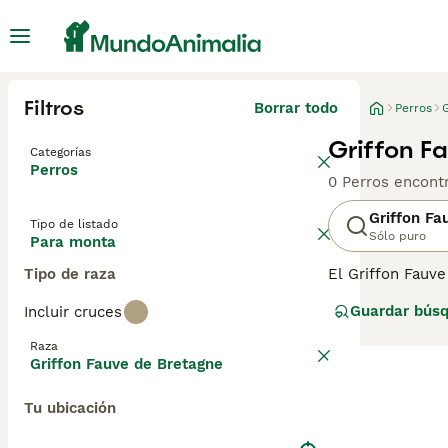
Filtros
Borrar todo
Perros
Griffon F
Categorías
Perros
0 Perros encont
Griffon Fa
Tipo de listado
Sólo puro
Para monta
Tipo de raza
El Griffon Fauve
Francia. Anteri
Guardar bús
Incluir cruces
Consulta
nuestr
Raza
Griffon Fauve de Bretagne
Tu ubicación