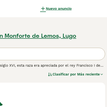
Nuevo anuncio
n Monforte de Lemos, Lugo
siglo XVI, esta raza era apreciada por el rey Francisco I de
as, pero hoy en día se emplea como perro de compañía.
Clasificar por
Más reciente
obtener más información sobre esta raza.