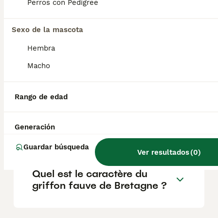
Basset Fauve de Bretagne se lleva bien con
Perros con Pedigree
los niños y otras mascotas . No son perros
guardianes propiamente dichos, pero sí
Sexo de la mascota
avisarán de la presencia de extraños en la
puerta.
Hembra
Macho
¿Son fáciles de entrenar los
Griffon fauves?
Rango de edad
¿Qué tamaño tiene un
Generación
Basset fauve de bretagne?
Guardar búsqueda
Ver resultados
(
0
)
Quel est le caractère du
griffon fauve de Bretagne ?