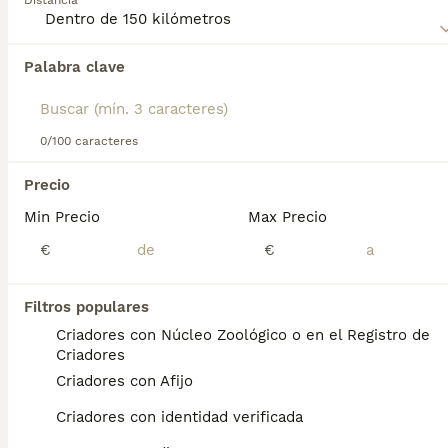
Distancia
Palabra clave
Encontramos 0 Griffon Fauve de Bretagne
Perros para monta en Las Rozas de Madrid,
Madrid.
Si deseas exactamente esta búsqueda guarda tu 
0/100 caracteres
búsqueda y espera el resultado perfecto:
Precio
Guardar búsqueda
Min Precio
Max Precio
€
€
Preguntas frecuentes
Filtros populares
Criadores con Núcleo Zoológico o en el Registro de
¿El Basset Fauve de Bretagne
Criadores
es una buena mascota?
Criadores con Afijo
Son perritos alegres, inteligentes,
Criadores con identidad verificada
amigables, valientes y muy activos. La raza