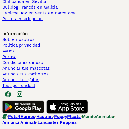
Chihuahua en Sevilla
Bulldog Francés en Galicia
Caniche Toy en venta en Barcelona
Perros en adopcion
Información
Sobre nosotros
Politica privacidad
Ayuda
Prensa
Condiciones de uso
Anunciar tus mascotas
Anuncia tus cachorros
Anuncia tus gatos
Test perro ideal
Pets4Homes
Hastnet
PuppyPlaats
MundoAnimalia
Annunci Animali
Lancaster Puppies