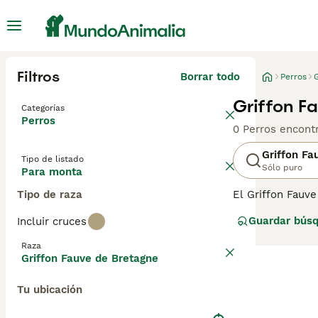
Filtros
Borrar todo
Perros
Griffon F
Categorías
Perros
0 Perros encont
Griffon Fa
Tipo de listado
Sólo puro
Para monta
Tipo de raza
El Griffon Fauve
Francia. Anteri
Guardar bús
Incluir cruces
Consulta
nuestr
Raza
Griffon Fauve de Bretagne
Tu ubicación