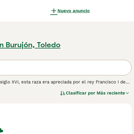
Nuevo anuncio
n Burujón, Toledo
siglo XVI, esta raza era apreciada por el rey Francisco I de
as, pero hoy en día se emplea como perro de compañía.
Clasificar por
Más reciente
obtener más información sobre esta raza.