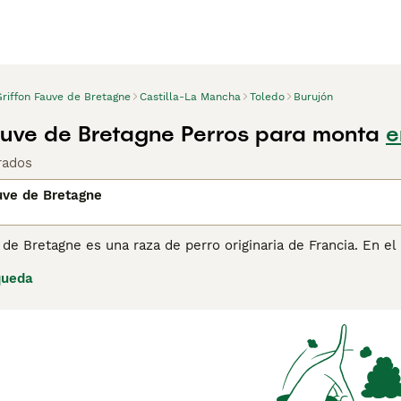
Griffon Fauve de Bretagne
Castilla-La Mancha
Toledo
Burujón
auve de Bretagne Perros para monta
e
rados
uve de Bretagne
 de Bretagne es una raza de perro originaria de Francia. En el 
ormente, se utilizaba como perro de caza para presas pequeñ
queda
a página de consejos sobre el Griffon Fauve de Bretagne
para 