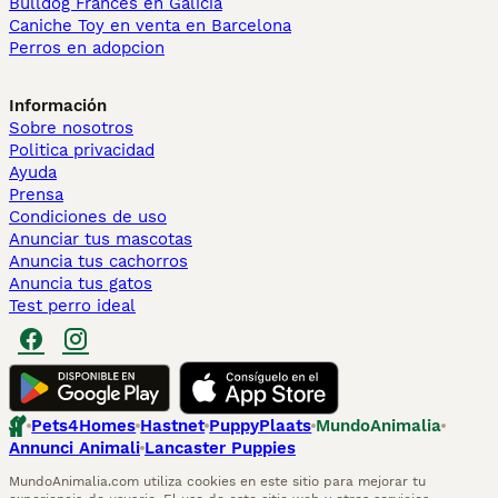
Bulldog Francés en Galicia
Caniche Toy en venta en Barcelona
Perros en adopcion
Información
Sobre nosotros
Politica privacidad
Ayuda
Prensa
Condiciones de uso
Anunciar tus mascotas
Anuncia tus cachorros
Anuncia tus gatos
Test perro ideal
Pets4Homes
Hastnet
PuppyPlaats
MundoAnimalia
Annunci Animali
Lancaster Puppies
MundoAnimalia.com utiliza cookies en este sitio para mejorar tu