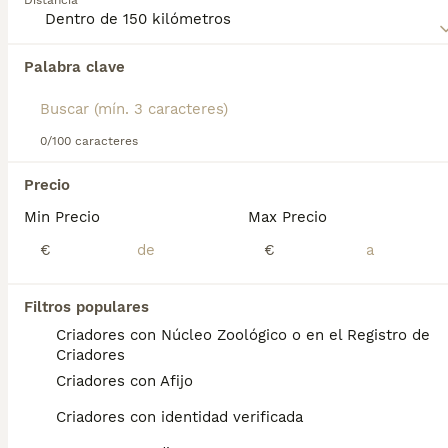
Distancia
Palabra clave
Encontramos 0 Griffon Fauve de Bretagne
Perros para monta en Agüimes, Las Palmas.
Si deseas exactamente esta búsqueda guarda tu 
búsqueda y espera el resultado perfecto:
0/100 caracteres
Guardar búsqueda
Precio
Min Precio
Max Precio
Preguntas frecuentes
€
€
Filtros populares
¿El Basset Fauve de Bretagne
Criadores con Núcleo Zoológico o en el Registro de
es una buena mascota?
Criadores
Criadores con Afijo
Son perritos alegres, inteligentes,
amigables, valientes y muy activos. La raza
Criadores con identidad verificada
Basset Fauve de Bretagne se lleva bien con