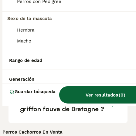
los niños y otras mascotas . No son perros
Perros con Pedigree
guardianes propiamente dichos, pero sí
avisarán de la presencia de extraños en la
puerta.
Sexo de la mascota
Hembra
¿Son fáciles de entrenar los
Macho
Griffon fauves?
Rango de edad
¿Qué tamaño tiene un
Basset fauve de bretagne?
Generación
Guardar búsqueda
Ver resultados
(
0
)
Quel est le caractère du
griffon fauve de Bretagne ?
Perros Cachorros En Venta