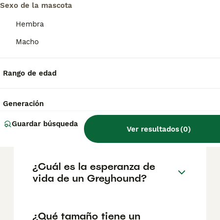
pueden variar según factores como el
Sexo de la mascota
pedigrí, la reputación del criador y la
ubicación.
Hembra
Macho
¿Cómo es el carácter de
Greyhound?
Rango de edad
¿Cuáles son las ventajas y
Generación
desventajas de la raza
Guardar búsqueda
Greyhound?
Ver resultados
(
0
)
¿Cuál es la esperanza de
vida de un Greyhound?
¿Qué tamaño tiene un