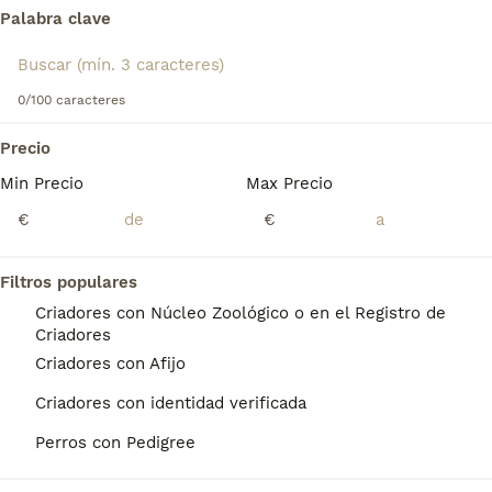
Palabra clave
Lee nuestra
página de consejos de compra de Greyhound
o Galgo Inglés para obtener información sobre esta raza de
Encontramos 0 Greyhound Perros para
perro.
monta en Guipúzcoa.
0/100 caracteres
Si deseas exactamente esta búsqueda guarda tu 
búsqueda y espera el resultado perfecto:
Precio
Min Precio
Max Precio
Guardar búsqueda
€
€
Preguntas frecuentes
Filtros populares
Criadores con Núcleo Zoológico o en el Registro de
Criadores
¿Cuánto cuesta un cachorro
Criadores con Afijo
de Greyhound?
Criadores con identidad verificada
El coste medio de un cachorro de
Perros con Pedigree
Greyhound en España es de
aproximadamente 700€, aunque los precios