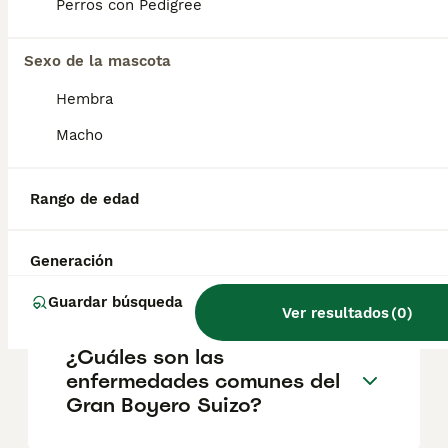
en situaciones cotidianas, son perros de
Perros con Pedigree
buen carácter y muy cariñosos con las
personas que conocen. También se
Sexo de la mascota
muestran confiados en presencia de
extraños.
Hembra
Macho
¿Cuánto cuesta un Gran
boyero suizo?
Rango de edad
¿Qué tamaño tiene un Gran
Generación
Boyero Suizo?
Guardar búsqueda
Ver resultados
(
0
)
¿Cuáles son las
enfermedades comunes del
Gran Boyero Suizo?