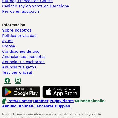
Bulldog Francés en Galicia
Caniche Toy en venta en Barcelona
Perros en adopcion
Información
Sobre nosotros
Politica privacidad
Ayuda
Prensa
Condiciones de uso
Anunciar tus mascotas
Anuncia tus cachorros
Anuncia tus gatos
Test perro ideal
Pets4Homes
Hastnet
PuppyPlaats
MundoAnimalia
Annunci Animali
Lancaster Puppies
MundoAnimalia.com utiliza cookies en este sitio para mejorar tu