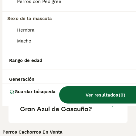
un manto azul muy característico creado por
Perros con Pedigree
el moteado negro sobre el fondo blanco. Los
machos adultos miden entre 64 y 70 cm y
las hembras, 60.
Sexo de la mascota
Hembra
¿Qué causa la piel azulada
Macho
en los perros?
Rango de edad
¿Cuáles son las clases de
azul de gascuña?
Generación
Guardar búsqueda
Ver resultados
(
0
)
¿Cómo es el carácter del
Gran Azul de Gascuña?
Perros Cachorros En Venta