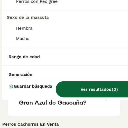
un manto azul muy característico creado por
Perros con Pedigree
el moteado negro sobre el fondo blanco. Los
machos adultos miden entre 64 y 70 cm y
las hembras, 60.
Sexo de la mascota
Hembra
¿Qué causa la piel azulada
Macho
en los perros?
Rango de edad
¿Cuáles son las clases de
azul de gascuña?
Generación
Guardar búsqueda
Ver resultados
(
0
)
¿Cómo es el carácter del
Gran Azul de Gascuña?
Perros Cachorros En Venta