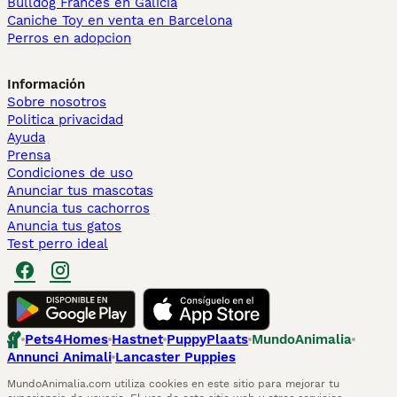
Bulldog Francés en Galicia
Caniche Toy en venta en Barcelona
Perros en adopcion
Información
Sobre nosotros
Politica privacidad
Ayuda
Prensa
Condiciones de uso
Anunciar tus mascotas
Anuncia tus cachorros
Anuncia tus gatos
Test perro ideal
Pets4Homes
Hastnet
PuppyPlaats
MundoAnimalia
Annunci Animali
Lancaster Puppies
MundoAnimalia.com utiliza cookies en este sitio para mejorar tu