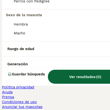
Perros con Pedigree
Sphynx en venta
Bengalí en venta
Maine Coon en venta
Sexo de la mascota
Persa en venta
Hembra
Otras páginas populares
Macho
Teckel en Barcelona
Bulldog Francés en Madrid
Bichón Maltés en València
Rango de edad
Chihuahua en Sevilla
Bulldog Francés en Galicia
Caniche Toy en venta en Barcelona
Generación
Perros en adopcion
Guardar búsqueda
Ver resultados
(
0
)
Información
Sobre nosotros
Politica privacidad
Ayuda
Prensa
Condiciones de uso
Anunciar tus mascotas