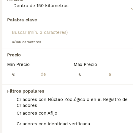
Distancia
menores y como mascota activa en el hogar. Su habilidad
para adaptarse a diferentes entornos y su afecto hacia su
familia lo convierten en una excelente opción para quienes
Palabra clave
Encontramos 0 Gos Rater Valencià Perros
buscan un perro dinámico y cariñoso.
para monta en Lora del Río, Sevilla.
Si deseas exactamente esta búsqueda guarda tu 
búsqueda y espera el resultado perfecto:
0/100 caracteres
Guardar búsqueda
Precio
Perros Cachorros En Venta
Min Precio
Max Precio
Chihuahua en venta
Bichón Maltés en venta
€
€
Yorkshire Terrier en venta
Pomerania en venta
Border Collie en venta
Filtros populares
Teckel en venta
Criadores con Núcleo Zoológico o en el Registro de
Caniche Toy en venta
Criadores
Criadores con Afijo
Gatos y Gatitos En Venta
Criadores con identidad verificada
Bosque de Noruega en venta
Británico en venta