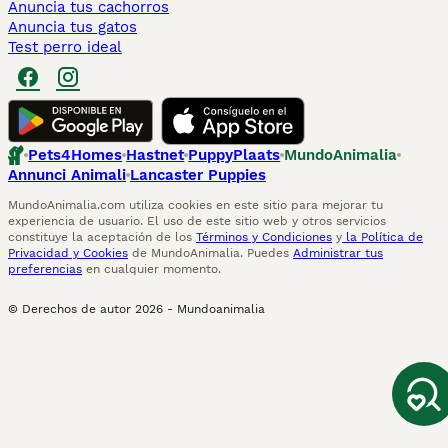
Anuncia tus cachorros
Anuncia tus gatos
Test perro ideal
Pets4Homes
Hastnet
PuppyPlaats
MundoAnimalia
Annunci Animali
Lancaster Puppies
MundoAnimalia.com utiliza cookies en este sitio para mejorar tu
experiencia de usuario. El uso de este sitio web y otros servicios
constituye la aceptación de los
Términos y Condiciones
y
la Política de
Privacidad y Cookies
de MundoAnimalia. Puedes
Administrar tus
preferencias
en cualquier momento.
© Derechos de autor
2026
-
Mundoanimalia