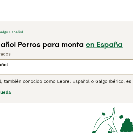
Galgo Español
añol Perros para monta
en España
rados
añol
, también conocido como Lebrel Español o Galgo Ibérico, es u
nocido por su velocidad y elegancia. Tradicionalmente utilizad
queda
ía como para competiciones de carreras. Su pelaje es corto 
 negro, atigrado y blanco. Con una personalidad tranquila y 
 la vida en apartamentos.