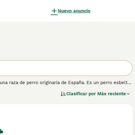
Nuevo anuncio
na raza de perro originaria de España. Es un perro esbelto
o para la caza de liebres, hoy en día es apreciado tanto como
Clasificar por
Más reciente
y puede presentarse en diversos colores, siendo los más
afectuosa,
el Galgo Español
requiere ejercicio regular pero