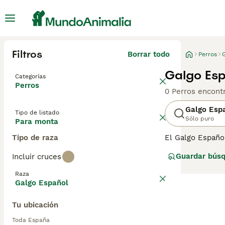
Filtros
Borrar todo
Perros
Galgo Esp
Categorías
Perros
0 Perros encont
Galgo Esp
Tipo de listado
Sólo puro
Para monta
Tipo de raza
El Galgo Español
y atlético, reco
Guardar bús
Incluir cruces
perro de compañ
comunes el bayo,
Raza
se adapta bien a
Galgo Español
Tu ubicación
Toda España