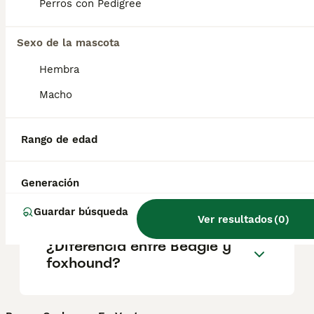
Perros con Pedigree
salud y el bienestar de los animales.
Informarse bien y comparar opciones antes
de comprometerse siempre es la mejor
Sexo de la mascota
decisión.
Hembra
Macho
¿Es el foxhound una buena
mascota?
Rango de edad
¿Cómo se llama el foxhound
Generación
americano en español?
Guardar búsqueda
Ver resultados
(
0
)
¿Diferencia entre Beagle y
foxhound?