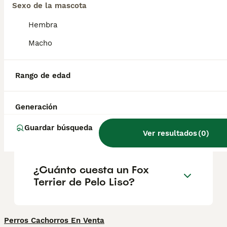
vitalidad lo convierte en un compañero
Sexo de la mascota
excepcional . Solo asegúrate de tener
tiempo para sacarlo a pasear y disfrutar de
Hembra
muchas aventuras.
Macho
¿Cuántos tipos de Fox
Rango de edad
Terrier hay?
Generación
¿Cómo es el carácter del Fox
Guardar búsqueda
Terrier de Pelo Liso?
Ver resultados
(
0
)
¿Cuánto cuesta un Fox
Terrier de Pelo Liso?
Perros Cachorros En Venta