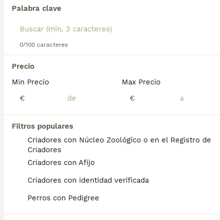
Palabra clave
Encontramos 0 Fox Terrier de Pelo Liso
Perros para monta en Guipúzcoa.
0/100 caracteres
Si deseas exactamente esta búsqueda guarda tu 
búsqueda y espera el resultado perfecto:
Precio
Min Precio
Max Precio
Guardar búsqueda
€
€
Preguntas frecuentes
Filtros populares
Criadores con Núcleo Zoológico o en el Registro de
Criadores
¿Los fox terriers de pelo liso
Criadores con Afijo
son buenas mascotas?
Criadores con identidad verificada
El Fox Terrier de pelo liso se adapta a todo
Perros con Pedigree
tipo de situaciones y estilos de vida. Puede
correr, jugar y explorar durante horas. Su