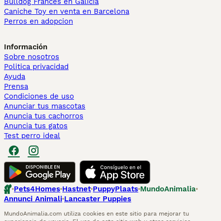
Bulldog Francés en Galicia
Caniche Toy en venta en Barcelona
Perros en adopcion
Información
Sobre nosotros
Politica privacidad
Ayuda
Prensa
Condiciones de uso
Anunciar tus mascotas
Anuncia tus cachorros
Anuncia tus gatos
Test perro ideal
Pets4Homes
Hastnet
PuppyPlaats
MundoAnimalia
Annunci Animali
Lancaster Puppies
MundoAnimalia.com utiliza cookies en este sitio para mejorar tu