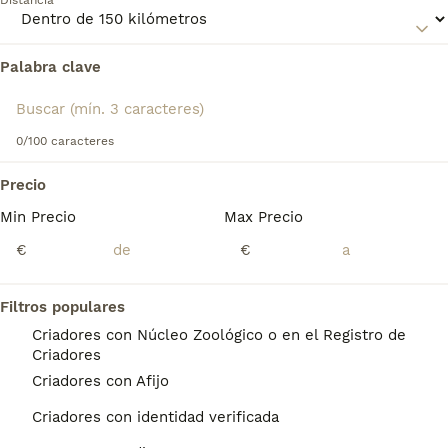
Distancia
Palabra clave
Encontramos 0 Fox Terrier de Pelo Liso
Perros para monta en Narón, A Coruña.
Si deseas exactamente esta búsqueda guarda tu 
búsqueda y espera el resultado perfecto:
0/100 caracteres
Guardar búsqueda
Precio
Min Precio
Max Precio
Preguntas frecuentes
€
€
Filtros populares
¿Los fox terriers de pelo liso
Criadores con Núcleo Zoológico o en el Registro de
son buenas mascotas?
Criadores
Criadores con Afijo
El Fox Terrier de pelo liso se adapta a todo
tipo de situaciones y estilos de vida. Puede
Criadores con identidad verificada
correr, jugar y explorar durante horas. Su