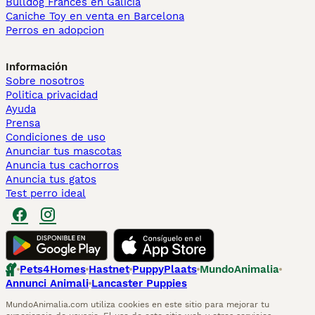
Bulldog Francés en Galicia
Caniche Toy en venta en Barcelona
Perros en adopcion
Información
Sobre nosotros
Politica privacidad
Ayuda
Prensa
Condiciones de uso
Anunciar tus mascotas
Anuncia tus cachorros
Anuncia tus gatos
Test perro ideal
Pets4Homes
Hastnet
PuppyPlaats
MundoAnimalia
Annunci Animali
Lancaster Puppies
MundoAnimalia.com utiliza cookies en este sitio para mejorar tu