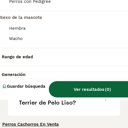
vitalidad lo convierte en un compañero
Perros con Pedigree
excepcional . Solo asegúrate de tener
tiempo para sacarlo a pasear y disfrutar de
muchas aventuras.
Sexo de la mascota
Hembra
¿Cuántos tipos de Fox
Macho
Terrier hay?
Rango de edad
¿Cómo es el carácter del Fox
Terrier de Pelo Liso?
Generación
Guardar búsqueda
Ver resultados
(
0
)
¿Cuánto cuesta un Fox
Terrier de Pelo Liso?
Perros Cachorros En Venta