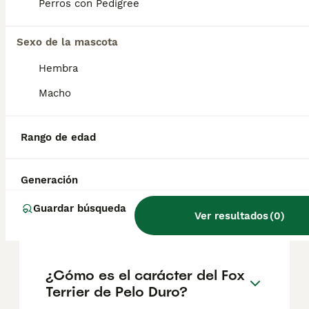
tiene sus propios problemas de salud
Perros con Pedigree
genéticos. Entre los más comunes se
encuentran la enfermedad de Legg-Perthes
Sexo de la mascota
(una degeneración de la articulación de la
cadera), la atrofia progresiva de retina, las
Hembra
cataratas, la epilepsia y los defectos
cardíacos.
Macho
¿Cuántos tipos de fox terrier
Rango de edad
hay?
Generación
¿Cuánto cuesta un Fox
Guardar búsqueda
Ver resultados
(
0
)
Terrier de Pelo Duro?
¿Cómo es el carácter del Fox
Terrier de Pelo Duro?