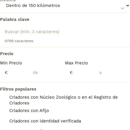
Distancia
Terrier para obtener información sobre esta raza de perro.
Palabra clave
Encontramos 0 English Toy Terrier Perros
para monta en San Martín de Montalbán,
Toledo.
Si deseas exactamente esta búsqueda guarda tu 
0/100 caracteres
búsqueda y espera el resultado perfecto:
Precio
Guardar búsqueda
Min Precio
Max Precio
€
€
Preguntas frecuentes
Filtros populares
Criadores con Núcleo Zoológico o en el Registro de
¿Qué tamaño tiene un Toy
Criadores
Terrier inglés?
Criadores con Afijo
Estos perros son un poco más largos que
Criadores con identidad verificada
altos. Lo ideal es que un Toy Terrier inglés