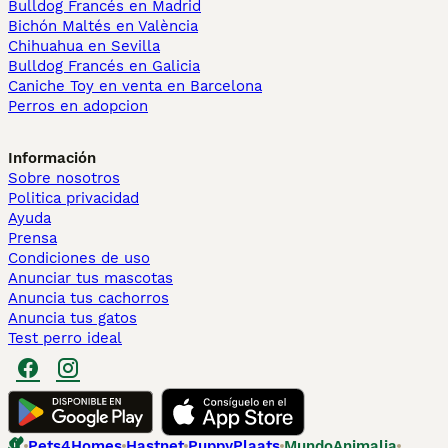
Bulldog Francés en Madrid
Bichón Maltés en València
Chihuahua en Sevilla
Bulldog Francés en Galicia
Caniche Toy en venta en Barcelona
Perros en adopcion
Información
Sobre nosotros
Politica privacidad
Ayuda
Prensa
Condiciones de uso
Anunciar tus mascotas
Anuncia tus cachorros
Anuncia tus gatos
Test perro ideal
Pets4Homes
Hastnet
PuppyPlaats
MundoAnimalia