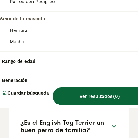
adulto mida entre 25 y 30 cm y pese entre
Perros con Pedigree
2,7 y 3,6 kg. ¿Sabías qué?.
Sexo de la mascota
¿Cuál es el terrier más
Hembra
tranquilo?
Macho
¿El Staffordshire terrier es
Rango de edad
una raza agresiva?
Generación
¿Cuánto cuesta un cachorro
Guardar búsqueda
Ver resultados
(
0
)
de English Toy Terrier?
¿Es el English Toy Terrier un
buen perro de familia?