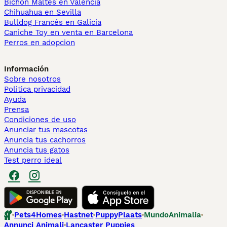
Bichón Maltés en València
Chihuahua en Sevilla
Bulldog Francés en Galicia
Caniche Toy en venta en Barcelona
Perros en adopcion
Información
Sobre nosotros
Politica privacidad
Ayuda
Prensa
Condiciones de uso
Anunciar tus mascotas
Anuncia tus cachorros
Anuncia tus gatos
Test perro ideal
Pets4Homes
Hastnet
PuppyPlaats
MundoAnimalia
Annunci Animali
Lancaster Puppies