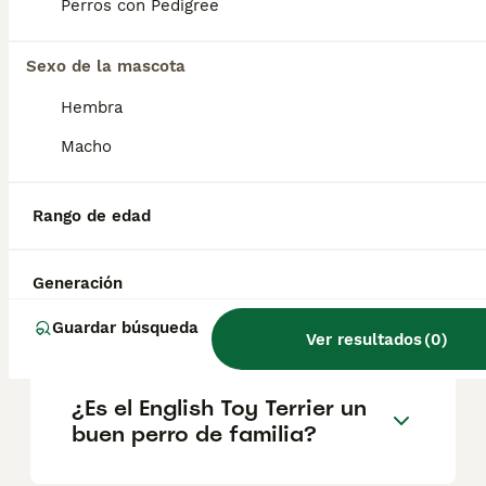
2,7 y 3,6 kg. ¿Sabías qué?.
Perros con Pedigree
Sexo de la mascota
¿Cuál es el terrier más
tranquilo?
Hembra
Macho
¿El Staffordshire terrier es
una raza agresiva?
Rango de edad
Generación
¿Cuánto cuesta un cachorro
de English Toy Terrier?
Guardar búsqueda
Ver resultados
(
0
)
¿Es el English Toy Terrier un
buen perro de familia?