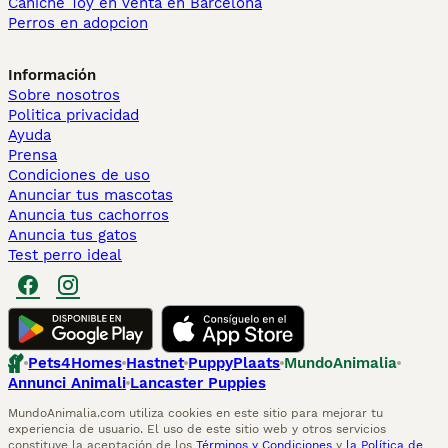
Caniche Toy en venta en Barcelona
Perros en adopcion
Información
Sobre nosotros
Politica privacidad
Ayuda
Prensa
Condiciones de uso
Anunciar tus mascotas
Anuncia tus cachorros
Anuncia tus gatos
Test perro ideal
Pets4Homes
Hastnet
PuppyPlaats
MundoAnimalia
Annunci Animali
Lancaster Puppies
MundoAnimalia.com utiliza cookies en este sitio para mejorar tu
experiencia de usuario. El uso de este sitio web y otros servicios
constituye la aceptación de los
Términos y Condiciones
y
la Política de