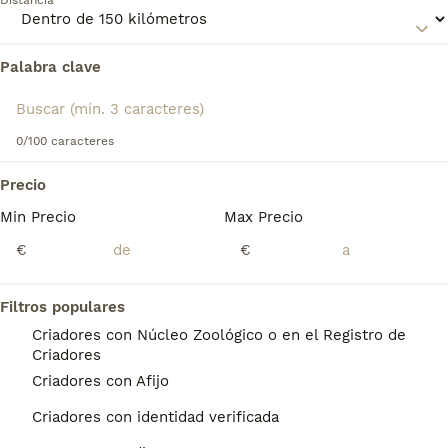
Distancia
Palabra clave
Encontramos 0 Dogo Argentino Perros para
monta en Sant Adrià de Besòs, Barcelona.
Si deseas exactamente esta búsqueda guarda tu 
búsqueda y espera el resultado perfecto:
0/100 caracteres
Guardar búsqueda
Precio
Min Precio
Max Precio
Preguntas frecuentes
€
€
Filtros populares
¿Dogo Argentino es
Criadores con Núcleo Zoológico o en el Registro de
agresivo?
Criadores
Criadores con Afijo
A pesar de su apariencia imponente, son
generalmente amigables y cariñosos con sus
Criadores con identidad verificada
propietarios y pueden ser muy afectuosos.