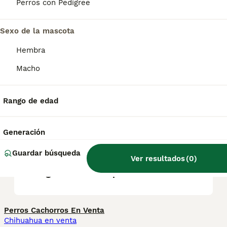
Es esencial destacar que el Dogo Argentino
Perros con Pedigree
necesita una socialización temprana y un
entrenamiento adecuado.
Sexo de la mascota
Hembra
¿Cómo se comporta el Dogo
Argentino con los niños?
Macho
Rango de edad
¿Cuánto vale un cachorro de
Dogo Argentino?
Generación
Guardar búsqueda
¿Es legal tener un Dogo
Ver resultados
(
0
)
Argentino en España?
Perros Cachorros En Venta
Chihuahua en venta