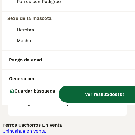
Es esencial destacar que el Dogo Argentino
Perros con Pedigree
necesita una socialización temprana y un
entrenamiento adecuado.
Sexo de la mascota
Hembra
¿Cómo se comporta el Dogo
Argentino con los niños?
Macho
Rango de edad
¿Cuánto vale un cachorro de
Dogo Argentino?
Generación
Guardar búsqueda
¿Es legal tener un Dogo
Ver resultados
(
0
)
Argentino en España?
Perros Cachorros En Venta
Chihuahua en venta