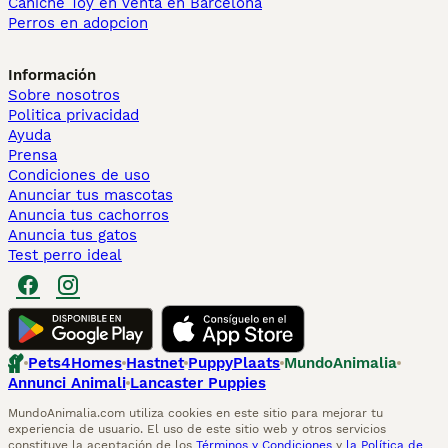
Caniche Toy en venta en Barcelona
Perros en adopcion
Información
Sobre nosotros
Politica privacidad
Ayuda
Prensa
Condiciones de uso
Anunciar tus mascotas
Anuncia tus cachorros
Anuncia tus gatos
Test perro ideal
Pets4Homes
Hastnet
PuppyPlaats
MundoAnimalia
Annunci Animali
Lancaster Puppies
MundoAnimalia.com utiliza cookies en este sitio para mejorar tu
experiencia de usuario. El uso de este sitio web y otros servicios
constituye la aceptación de los
Términos y Condiciones
y
la Política de