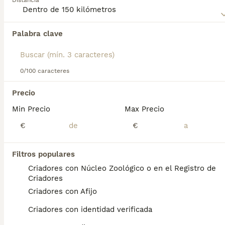
Distancia
Palabra clave
Encontramos 0 Dogo Argentino Perros para
monta en Rota, Cádiz.
Si deseas exactamente esta búsqueda guarda tu 
búsqueda y espera el resultado perfecto:
0/100 caracteres
Guardar búsqueda
Precio
Min Precio
Max Precio
Preguntas frecuentes
€
€
Filtros populares
¿Dogo Argentino es
Criadores con Núcleo Zoológico o en el Registro de
agresivo?
Criadores
Criadores con Afijo
A pesar de su apariencia imponente, son
generalmente amigables y cariñosos con sus
Criadores con identidad verificada
propietarios y pueden ser muy afectuosos.