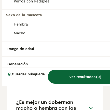
pueden variar según factores como el
Perros con Pedigree
pedigrí, la reputación del criador y la
ubicación.
Sexo de la mascota
Hembra
¿Es bueno tener un
dóberman en casa?
Macho
Rango de edad
¿Cómo son los dobermans
con los niños?
Generación
Guardar búsqueda
¿Cuántos cachorros tienen
Ver resultados
(
0
)
los dobermans?
¿Es mejor un doberman
macho o hembra con los