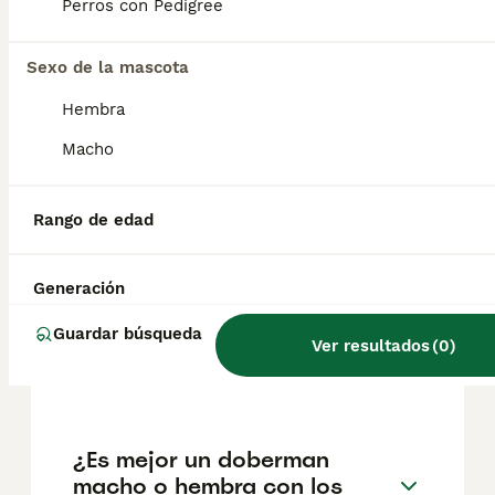
pueden variar según factores como el
Perros con Pedigree
pedigrí, la reputación del criador y la
ubicación.
Sexo de la mascota
Hembra
¿Es bueno tener un
dóberman en casa?
Macho
Rango de edad
¿Cómo son los dobermans
con los niños?
Generación
Guardar búsqueda
¿Cuántos cachorros tienen
Ver resultados
(
0
)
los dobermans?
¿Es mejor un doberman
macho o hembra con los