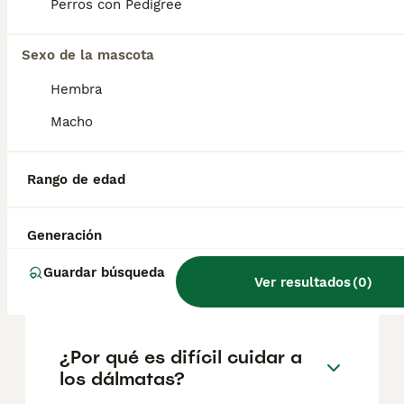
factores como el pedigrí, la reputación del
Perros con Pedigree
criador y la ubicación.
Sexo de la mascota
¿Cuántos cachorros tiene
Hembra
una dálmata?
Macho
¿Cuántos años suelen vivir
Rango de edad
los dálmatas?
Generación
¿Los dálmatas se enferman
Guardar búsqueda
Ver resultados
(
0
)
fácilmente?
¿Por qué es difícil cuidar a
los dálmatas?