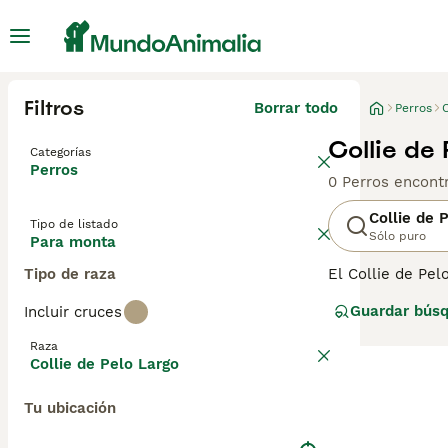
Filtros
Borrar todo
Perros
C
Collie de
Categorías
Perros
0 Perros encont
Collie de 
Tipo de listado
Sólo puro
Para monta
Tipo de raza
El Collie de Pel
mirada inteligen
Guardar bús
Incluir cruces
hogares de pers
originalmente co
Raza
Largo es una opc
Collie de Pelo Largo
Lee nuestra
pág
Tu ubicación