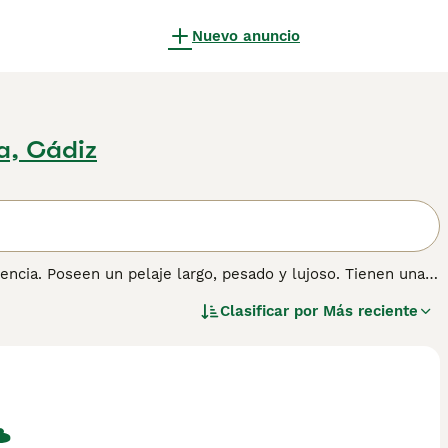
Nuevo anuncio
fa, Cádiz
encia. Poseen un pelaje largo, pesado y lujoso. Tienen una
as que esta raza ha encontrado su camino en los corazones y
Clasificar por
Más reciente
assie Come Home", este hermoso perro fue criado
ás inteligentes del mundo. Hoy en día, el Collie de Pelo
 naturaleza amistosa, tranquila y leal.
er información sobre esta raza de perro.