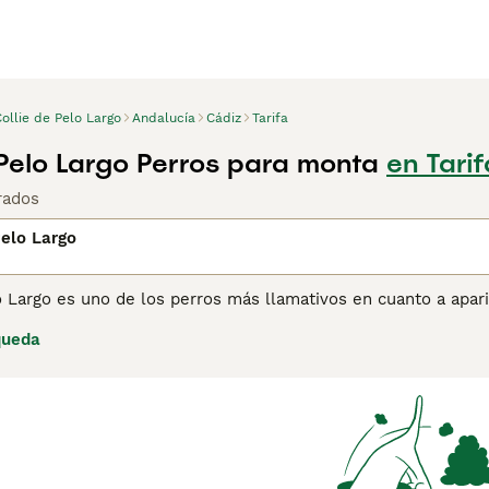
ollie de Pelo Largo
Andalucía
Cádiz
Tarifa
 Pelo Largo Perros para monta
en Tari
rados
Pelo Largo
o Largo es uno de los perros más llamativos en cuanto a apari
te y elegante, y estas son solo algunas de las razones por l
queda
onas de todo el mundo. Famoso por el libro y la película "L
mo un perro de trabajo y se jacta de ser uno de los perros m
ión popular como perro de compañía y de familia gracias a su
ina de consejos de compra de Collie de Pelo Largo
para obten