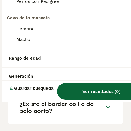
pelo áspero, famoso por el episodio de
Perros con Pedigree
Lassie. Algunas organizaciones de criadores
consideran que los perros de pelo liso y de
pelo áspero son variaciones de la misma
Sexo de la mascota
raza.
Hembra
Macho
¿Características del collie de
pelo corto?
Rango de edad
¿Cuántos tipos de collies
Generación
hay?
Guardar búsqueda
Ver resultados
(
0
)
¿Existe el border collie de
pelo corto?