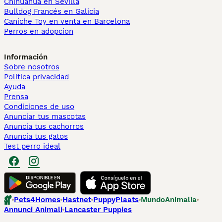
Chihuahua en Sevilla
Bulldog Francés en Galicia
Caniche Toy en venta en Barcelona
Perros en adopcion
Información
Sobre nosotros
Politica privacidad
Ayuda
Prensa
Condiciones de uso
Anunciar tus mascotas
Anuncia tus cachorros
Anuncia tus gatos
Test perro ideal
Pets4Homes
Hastnet
PuppyPlaats
MundoAnimalia
Annunci Animali
Lancaster Puppies