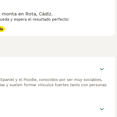
uy bien a hogares activos y disfruta del juego, las
 monta en Rota, Cádiz.
eda y espera el resultado perfecto:
da
Spaniel y el Poodle, conocidos por ser muy sociables,
ilias y suelen formar vínculos fuertes tanto con personas