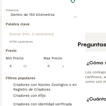
Con su temperame
caminatas diaria
Distancia
Palabra clave
0/100 caracteres
Preguntas
Precio
Min Precio
Max Precio
¿Cómo s
€
€
Los cockapo
cariñosos, a
Filtros populares
como con ot
Criadores con Núcleo Zoológico o en el
Registro de Criadores
Criadores con Afijo
¿Cuánto
Criadores con identidad verificada