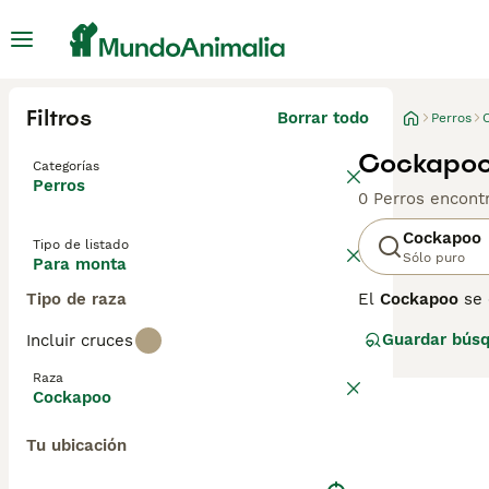
Filtros
Borrar todo
Perros
Cockapoo
Categorías
Perros
0 Perros encont
Cockapoo
Tipo de listado
Sólo puro
Para monta
Tipo de raza
El
Cockapoo
se 
de las primeras 
Guardar bús
Incluir cruces
en todo el mund
Raza
Las diferentes
Cockapoo
mezcla 50/50 en
predecible y de
Tu ubicación
consistencia y e