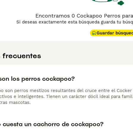
nto afectuoso, sociable y divertido, el Cockapoo se adapta m
s y la interacción constante con la familia.
Encontramos 0 Cockapoo Perros para
Si deseas exactamente esta búsqueda guarda tu búsqu
Guardar búsque
 frecuentes
on los perros cockapoo?
o son perros mestizos resultantes del cruce entre el Cocker 
ctivos e inteligentes. Tienen un carácter dócil ideal para fam
ras mascotas.
 cuesta un cachorro de cockapoo?