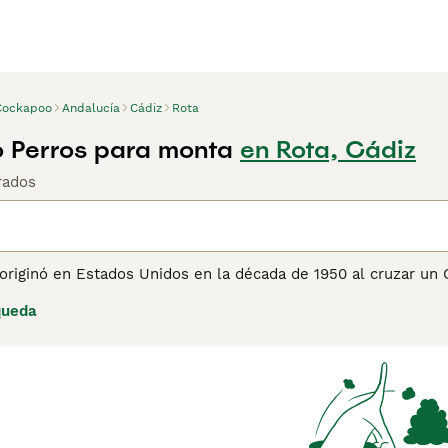
Cockapoo
Andalucía
Cádiz
Rota
 Perros para monta
en Rota, Cádiz
rados
originó en Estados Unidos en la década de 1950 al cruzar un 
razas híbridas o de diseño. Desde entonces, su carácter leal
queda
o, siendo un excelente perro familiar y de compañía.
 generaciones —como
F1
,
F1b
,
F2
,
F3
y
F4 Cockapoo
— pueden v
tre Cocker y Caniche, mientras que
F1b
suele tener un mayor
 baja muda. Generaciones posteriores como
F2
,
F3
y
F4
, prod
l popular aspecto tipo “teddy bear”.