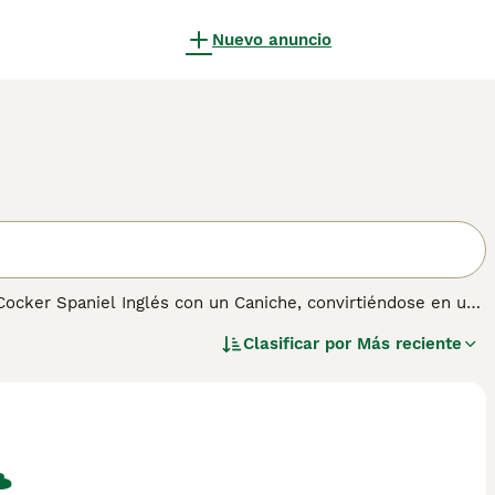
Nuevo anuncio
Cocker Spaniel Inglés con un Caniche, convirtiéndose en una
, enérgico y cariñoso lo ha hecho muy popular en España y
Clasificar por
Más reciente
ariar en apariencia y tipo de pelaje.
F1 Cockapoo
es una
 porcentaje de Caniche, lo que favorece un pelaje más
ucto del cruce entre dos Cockapoos, ofrecen mayor