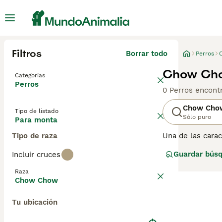
Filtros
Borrar todo
Perros
Chow Cho
Categorías
Perros
0 Perros encont
Chow Cho
Tipo de listado
Sólo puro
Para monta
Tipo de raza
Una de las carac
y denso. Hay dos
Guardar bús
Incluir cruces
un poco desagra
preocupe por ell
Raza
Chow Chow
Lee nuestra
pág
Tu ubicación