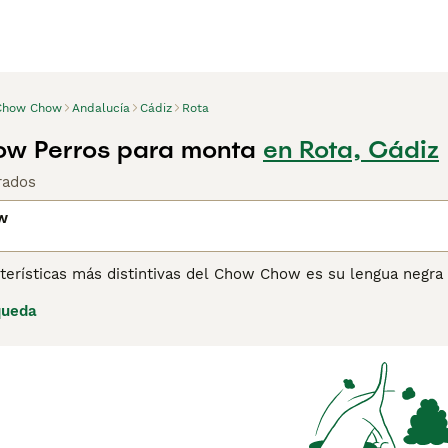
Chow Chow
Andalucía
Cádiz
Rota
w Perros para monta
en Rota, Cádiz
rados
w
terísticas más distintivas del Chow Chow es su lengua negra y
 tipos de Chow, el primero es un perro de pelaje liso y el o
queda
dables, pero extremadamente leales y afectuosos con sus du
os.
ina de consejos de compra de Chow Chow
para obtener infor