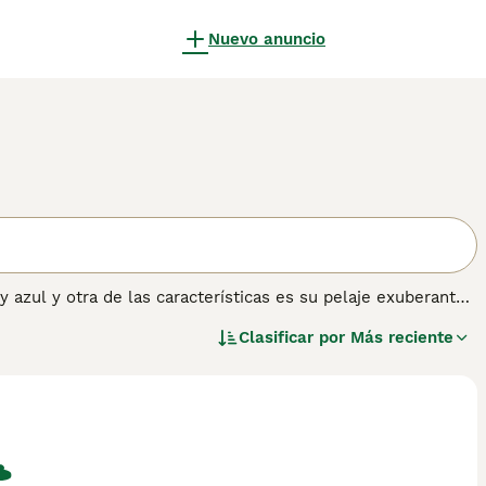
Nuevo anuncio
 azul y otra de las características es su pelaje exuberante
tro es un perro de pelaje áspero. A menudo son distantes y
Clasificar por
Más reciente
eños y especialmente con una persona en el hogar que se
mación sobre esta raza de perro.