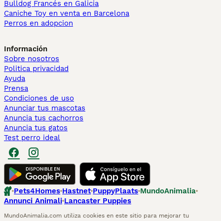
Bulldog Francés en Galicia
Caniche Toy en venta en Barcelona
Perros en adopcion
Información
Sobre nosotros
Politica privacidad
Ayuda
Prensa
Condiciones de uso
Anunciar tus mascotas
Anuncia tus cachorros
Anuncia tus gatos
Test perro ideal
Pets4Homes
Hastnet
PuppyPlaats
MundoAnimalia
Annunci Animali
Lancaster Puppies
MundoAnimalia.com utiliza cookies en este sitio para mejorar tu