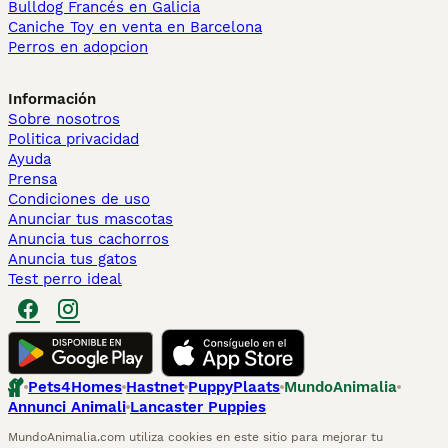
Bulldog Francés en Galicia
Caniche Toy en venta en Barcelona
Perros en adopcion
Información
Sobre nosotros
Politica privacidad
Ayuda
Prensa
Condiciones de uso
Anunciar tus mascotas
Anuncia tus cachorros
Anuncia tus gatos
Test perro ideal
Pets4Homes
Hastnet
PuppyPlaats
MundoAnimalia
Annunci Animali
Lancaster Puppies
MundoAnimalia.com utiliza cookies en este sitio para mejorar tu