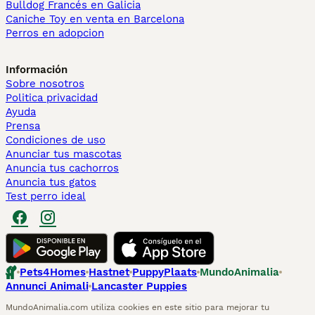
Bulldog Francés en Galicia
Caniche Toy en venta en Barcelona
Perros en adopcion
Información
Sobre nosotros
Politica privacidad
Ayuda
Prensa
Condiciones de uso
Anunciar tus mascotas
Anuncia tus cachorros
Anuncia tus gatos
Test perro ideal
Pets4Homes
Hastnet
PuppyPlaats
MundoAnimalia
Annunci Animali
Lancaster Puppies
MundoAnimalia.com utiliza cookies en este sitio para mejorar tu