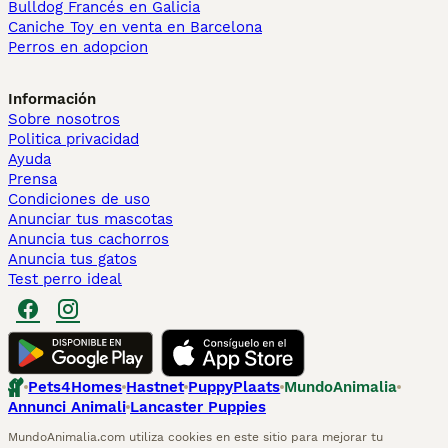
Bulldog Francés en Galicia
Caniche Toy en venta en Barcelona
Perros en adopcion
Información
Sobre nosotros
Politica privacidad
Ayuda
Prensa
Condiciones de uso
Anunciar tus mascotas
Anuncia tus cachorros
Anuncia tus gatos
Test perro ideal
Pets4Homes
Hastnet
PuppyPlaats
MundoAnimalia
Annunci Animali
Lancaster Puppies
MundoAnimalia.com utiliza cookies en este sitio para mejorar tu