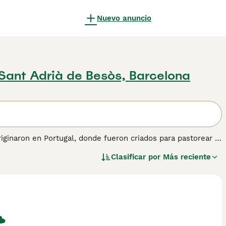
Nuevo anuncio
Sant Adrià de Besòs, Barcelona
iginaron en Portugal, donde fueron criados para pastorear y
trela. Son conocidos por su coraje, lealtad e inteligencia,
Clasificar por
Más reciente
ado en su Portugal natal. Lee nuestra página de consejos de
de perro.