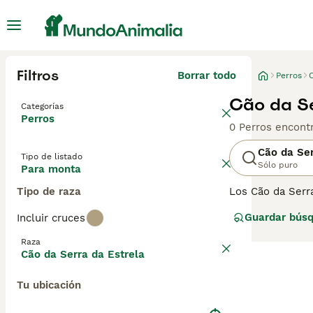
Filtros
Borrar todo
Perros
Cão da Se
Categorías
Perros
0 Perros encont
Cão da Ser
Tipo de listado
Sólo puro
Para monta
Tipo de raza
Los Cão da Serra
cuidar el ganado
Guardar bús
Incluir cruces
así como por su 
compra de Cão d
Raza
Cão da Serra da Estrela
Tu ubicación