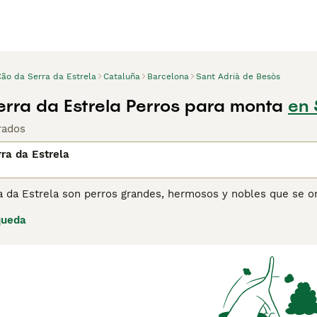
Cão da Serra da Estrela
Cataluña
Barcelona
Sant Adrià de Besòs
rra da Estrela Perros para monta
en 
rados
ra da Estrela
 da Estrela son perros grandes, hermosos y nobles que se or
 y los hogares de sus dueños en las regiones montañosas de Es
queda
carácter amable y cariñoso, por lo que siempre se han apreci
a Serra da Estrela para obtener información sobre esta raza 