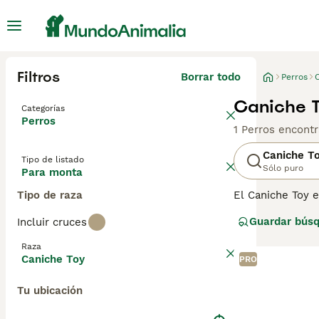
Filtros
Borrar todo
Perros
Caniche T
Categorías
Perros
1 Perros encont
Caniche T
Tipo de listado
Sólo puro
Para monta
Tipo de raza
El Caniche Toy e
ser algunos de 
Guardar bús
Incluir cruces
Mediano y el Min
perritos se hay
Raza
gracias a su disp
Caniche Toy
PRO
Lee nuestra
pág
Tu ubicación