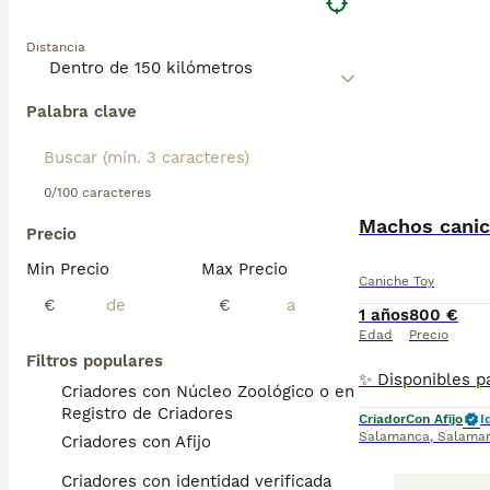
Distancia
Palabra clave
0/100 caracteres
Machos canic
Precio
Min Precio
Max Precio
Caniche Toy
€
€
1 años
800 €
Edad
Precio
Filtros populares
Criadores con Núcleo Zoológico o en el
Registro de Criadores
Criador
Con Afijo
I
Salamanca
,
Salama
Criadores con Afijo
Criadores con identidad verificada