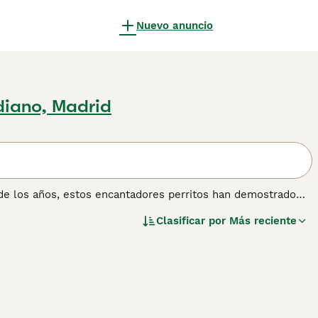
Nuevo anuncio
diano, Madrid
 de los años, estos encantadores perritos han demostrado
hos otros países del mundo. Al igual que el Caniche
Clasificar por
Más reciente
 su gran inteligencia, ha significado que estos encantadores
onas. También suelen ser buenos en la pista de exposición
mación sobre esta raza de perro.