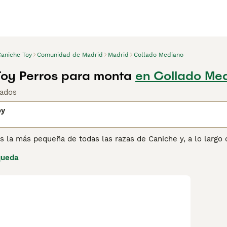
Caniche Toy
Comunidad de Madrid
Madrid
Collado Mediano
oy Perros para monta
en Collado Me
rados
oy
s la más pequeña de todas las razas de Caniche y, a lo largo
los compañeros más populares no solo en España sino en muc
queda
iatura, el Caniche Toy no pierde pelo y este hecho, junto con
an abierto camino en los corazones y hogares de muchas pers
osición para realizar tareas y por su alegría general.
ina de consejos de compra de Caniche Toy
para obtener infor