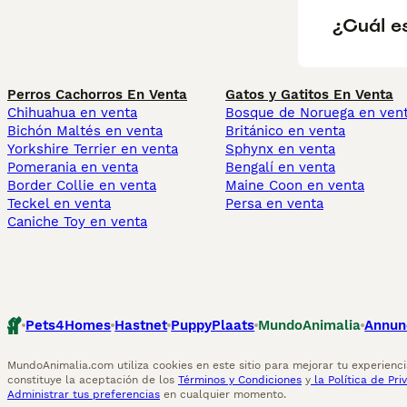
¿Cuál es
Perros Cachorros En Venta
Gatos y Gatitos En Venta
Chihuahua en venta
Bosque de Noruega en ven
Bichón Maltés en venta
Británico en venta
Yorkshire Terrier en venta
Sphynx en venta
Pomerania en venta
Bengalí en venta
Border Collie en venta
Maine Coon en venta
Teckel en venta
Persa en venta
Caniche Toy en venta
Pets4Homes
Hastnet
PuppyPlaats
MundoAnimalia
Annun
MundoAnimalia.com utiliza cookies en este sitio para mejorar tu experiencia
constituye la aceptación de los
Términos y Condiciones
y
la Política de Pri
Administrar tus preferencias
en cualquier momento.