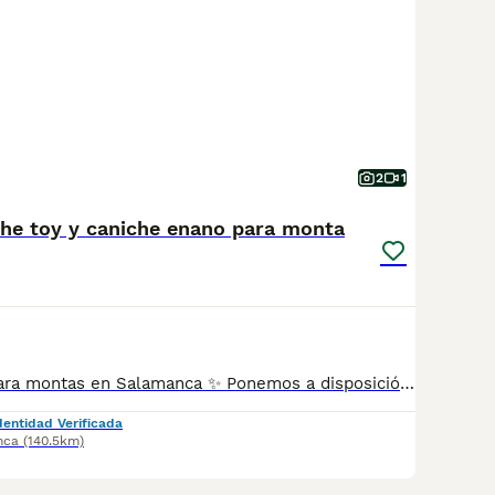
2
1
he toy y caniche enano para monta
✨ Disponibles para montas en Salamanca ✨ Ponemos a disposición dos excepcionales machos de Caniche Rojo de extraordinaria calidad: ❤️ Caniche Toy Teacup, de tamaño muy reducido, con una anatomía excelente, expresión dulce y un espectacular manto rojo intenso, denso y de gran calidad. ❤️ Caniche Enano, también de tamaño muy pequeño, con una magnífica estructura, excelente línea, pelo abundante de extraordinaria textura y un precioso color rojo. Dos ejemplares seleccionados por su belleza, tipicidad, carácter y calidad, ideales para criadores que buscan mejorar sus líneas de sangre. 📍 Salamanca. 📩 Más información por mensaje privado.
dentidad Verificada
nca
(140.5km)