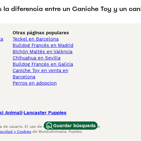
 la diferencia entre un Caniche Toy y un can
Otras páginas populares
ta
Teckel en Barcelona
Bulldog Francés en Madrid
Bichón Maltés en València
Chihuahua en Sevilla
Bulldog Francés en Galicia
Caniche Toy en venta en
Barcelona
Perros en adopcion
ci Animali
Lancaster Puppies
Guardar búsqueda
 de usuario. El uso de este sitio web y otros servicios
vacidad y Cookies
de MundoAnimalia. Puedes