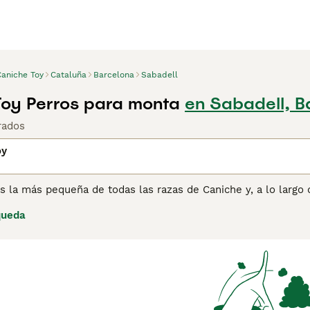
Caniche Toy
Cataluña
Barcelona
Sabadell
oy Perros para monta
en Sabadell, B
rados
oy
s la más pequeña de todas las razas de Caniche y, a lo largo
los compañeros más populares no solo en España sino en muc
queda
iatura, el Caniche Toy no pierde pelo y este hecho, junto con
an abierto camino en los corazones y hogares de muchas pers
osición para realizar tareas y por su alegría general.
ina de consejos de compra de Caniche Toy
para obtener infor