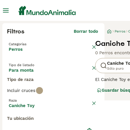
Filtros
Borrar todo
Perros
Caniche T
Categorías
Perros
0 Perros encont
Caniche T
Tipo de listado
Sólo puro
Para monta
Tipo de raza
El Caniche Toy e
ser algunos de 
Guardar bús
Incluir cruces
Mediano y el Min
perritos se hay
Raza
gracias a su disp
Caniche Toy
Lee nuestra
pág
Tu ubicación