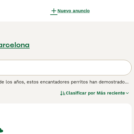
Nuevo anuncio
arcelona
 de los años, estos encantadores perritos han demostrado
hos otros países del mundo. Al igual que el Caniche
Clasificar por
Más reciente
 su gran inteligencia, ha significado que estos encantadores
onas. También suelen ser buenos en la pista de exposición
mación sobre esta raza de perro.