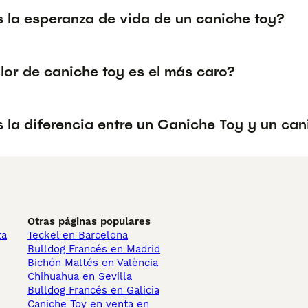
s la esperanza de vida de un caniche toy?
lor de caniche toy es el más caro?
 la diferencia entre un Caniche Toy y un can
Otras páginas populares
ta
Teckel en Barcelona
Bulldog Francés en Madrid
Bichón Maltés en València
Chihuahua en Sevilla
Bulldog Francés en Galicia
Caniche Toy en venta en