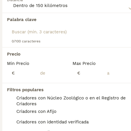
Distancia
Lee nuestra
página de consejos de compra de Caniche
Mediano
para obtener información sobre esta raza de
Palabra clave
Encontramos 0 Caniche Mediano Perros para
perro.
monta en Narón, A Coruña.
Si deseas exactamente esta búsqueda guarda tu 
búsqueda y espera el resultado perfecto:
0/100 caracteres
Guardar búsqueda
Precio
Min Precio
Max Precio
Preguntas frecuentes
€
€
Filtros populares
¿Cuánto vale un caniche
Criadores con Núcleo Zoológico o en el Registro de
mediano?
Criadores
Criadores con Afijo
El coste de adquisición de esta raza puede
variar según factores como el pedigrí, la
Criadores con identidad verificada
reputación del criador y la ubicación