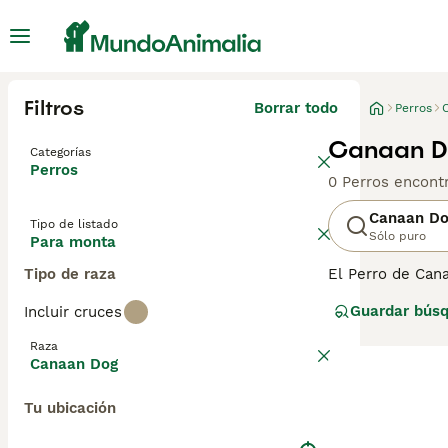
Filtros
Borrar todo
Perros
Canaan D
Categorías
Perros
0 Perros encont
Canaan D
Tipo de listado
Sólo puro
Para monta
Tipo de raza
El Perro de Cana
es uno de los p
Guardar bús
Incluir cruces
perros han lleg
con un Perro de
Raza
mundo. Lee nues
Canaan Dog
Tu ubicación