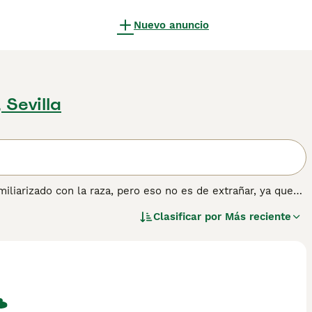
Nuevo anuncio
 Sevilla
iliarizado con la raza, pero eso no es de extrañar, ya que
una cabeza distintiva en forma de cuña. Estos adorables
Clasificar por
Más reciente
neo. Sin embargo, aquellos que esperan compartir su hogar
, ya que se sabe que existen menos de 3.000 perros en el
tener información sobre esta raza de perro.