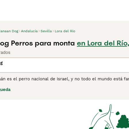
Canaan Dog
Andalucía
Sevilla
Lora del Río
og Perros para monta
en Lora del Río,
rados
og
án es el perro nacional de Israel, y no todo el mundo está fam
erros más raros del planeta. Son de tamaño mediano y tienen 
queda
ado recientemente a Europa, donde han sido un éxito instantá
 Canaán pueden tener dificultades para encontrar un cachorro
tra página de consejos de compra de Perro de Canaán para ob