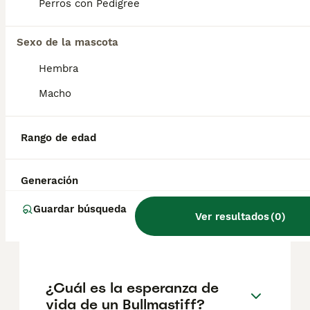
pueden variar según factores como el
Perros con Pedigree
pedigrí, la reputación del criador y la
ubicación.
Sexo de la mascota
Hembra
¿Cómo es el carácter del
Bullmastiff con los niños?
Macho
Rango de edad
¿Cuántos tipos de
bullmastiff existen?
Generación
Guardar búsqueda
¿Cuántas horas duerme un
Ver resultados
(
0
)
bullmastiff?
¿Cuál es la esperanza de
vida de un Bullmastiff?