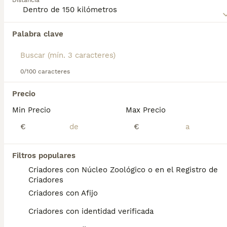
Distancia
Palabra clave
Encontramos 0 Braco Húngaro de Pelo Duro
Perros para monta en Rota, Cádiz.
Si deseas exactamente esta búsqueda guarda tu 
búsqueda y espera el resultado perfecto:
0/100 caracteres
Guardar búsqueda
Precio
Min Precio
Max Precio
Preguntas frecuentes
€
€
Filtros populares
¿Cuál es la diferencia entre
Criadores con Núcleo Zoológico o en el Registro de
el Vizsla de pelo duro y el
Criadores
Vizsla húngaro?
Criadores con Afijo
El Vizsla de pelo corto es la más común de
Criadores con identidad verificada
las dos razas, conocido por su pelaje liso y