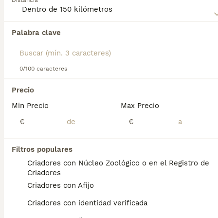
Distancia
Palabra clave
Encontramos 0 Braco Húngaro de Pelo Corto
Perros para monta en Agüimes, Las Palmas.
Si deseas exactamente esta búsqueda guarda tu 
búsqueda y espera el resultado perfecto:
0/100 caracteres
Guardar búsqueda
Precio
Min Precio
Max Precio
Preguntas frecuentes
€
€
Filtros populares
¿Cómo es el carácter del
Criadores con Núcleo Zoológico o en el Registro de
braco húngaro?
Criadores
Criadores con Afijo
De carácter inigualable, el braco húngaro es
un compañero divertido, alegre y cariñoso
Criadores con identidad verificada
para aquellos que pueden dedicarle el