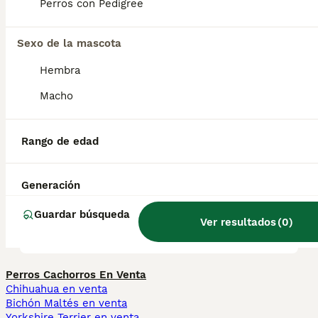
clave está en socializarlos», dijo Cindy. « Son
Perros con Pedigree
una raza poco común y la gente piensa que
se les puede entrenar como a cualquier otro
perro, pero hay que tomarse su tiempo».
Sexo de la mascota
Hembra
¿Perro Braco es agresivo?
Macho
Rango de edad
¿Cuántos tipos de bracos
hay?
Generación
Guardar búsqueda
¿Perro braco es agresivo?
Ver resultados
(
0
)
Perros Cachorros En Venta
Chihuahua en venta
Bichón Maltés en venta
Yorkshire Terrier en venta