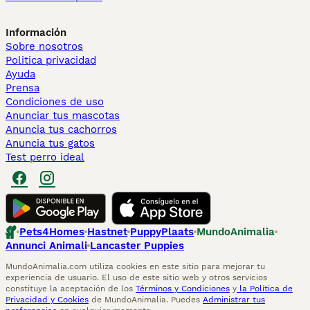
Información
Sobre nosotros
Politica privacidad
Ayuda
Prensa
Condiciones de uso
Anunciar tus mascotas
Anuncia tus cachorros
Anuncia tus gatos
Test perro ideal
Pets4Homes
Hastnet
PuppyPlaats
MundoAnimalia
Annunci Animali
Lancaster Puppies
MundoAnimalia.com utiliza cookies en este sitio para mejorar tu
experiencia de usuario. El uso de este sitio web y otros servicios
constituye la aceptación de los
Términos y Condiciones
y
la Política de
Privacidad y Cookies
de MundoAnimalia. Puedes
Administrar tus