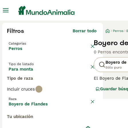
Filtros
Borrar todo
Perros
Boyero de
Categorías
Perros
0 Perros encont
Boyero de
Tipo de listado
Sólo puro
Para monta
Tipo de raza
El Boyero de Fl
impresionantes 
Guardar bús
Incluir cruces
imponente. Sin 
sido muy popula
Raza
Boyero de Flandes
Lee nuestra
pág
Tu ubicación