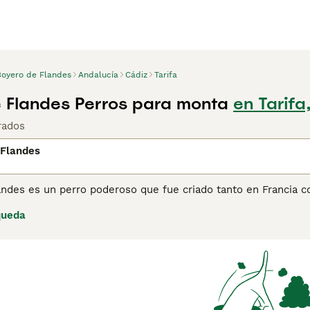
Boyero de Flandes
Andalucía
Cádiz
Tarifa
 Flandes Perros para monta
en Tarifa
rados
 Flandes
andes es un perro poderoso que fue criado tanto en Francia c
cejas, así como también unos grandes bigotes y barbas, que l
queda
embargo, estos perros se caracterizan por ser amigables y t
res en Europa, tanto como perros de compañía como de famil
ina de consejos de compra de Boyero de Flandes
para obtener