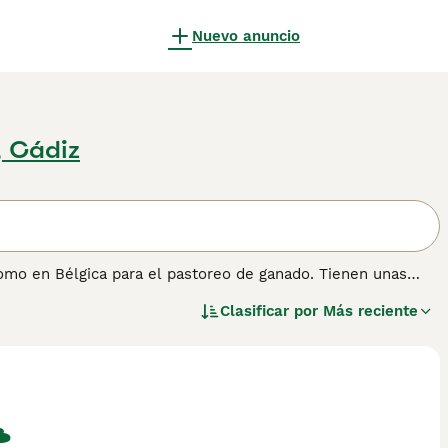
Nuevo anuncio
, Cádiz
omo en Bélgica para el pastoreo de ganado. Tienen unas
e dan a Boyero de Flandes una apariencia un tanto
Clasificar por
Más reciente
ener un temperamento equilibrado, por lo que siempre han
ia.
 información sobre esta raza de perro.