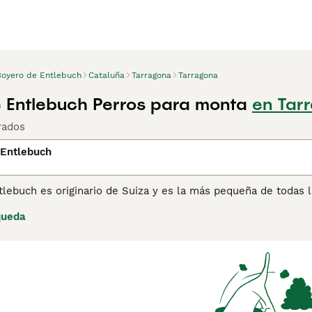
Boyero de Entlebuch
Cataluña
Tarragona
Tarragona
 Entlebuch Perros para monta
en Tar
rados
 Entlebuch
tlebuch es originario de Suiza y es la más pequeña de todas
es tricolores y su naturaleza gentil. Aunque no son tan pop
queda
como perros de trabajo, así como excelentes compañeros y per
pularidad aquí en España, aunque cualquiera que desee comp
erés con un criador y quizás entrar en una lista de espera, ya
ina de consejos de compra de Boyero de Entlebuch
para obte