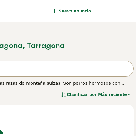
Nuevo anuncio
ragona, Tarragona
 las razas de montaña suizas. Son perros hermosos con
ulares como el Boyero de Berna, son muy apreciados en su
Clasificar por
Más reciente
ros de familia. El Boyero de Entlebuch también está
artir su hogar con uno de estos hermosos perros deberá
 que no se crían muchos cachorros cada año.
ner información sobre esta raza de perro.