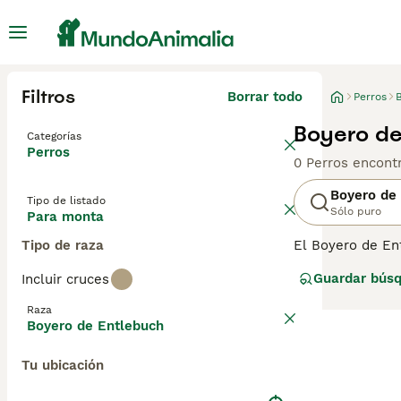
Filtros
Borrar todo
Perros
Boyero de
Categorías
Perros
0 Perros encont
Boyero de
Tipo de listado
Sólo puro
Para monta
Tipo de raza
El Boyero de En
llamativos pelaj
Guardar bús
Incluir cruces
país de origen 
creciendo en po
Raza
registrar su int
Boyero de Entlebuch
Lee nuestra
pág
Tu ubicación