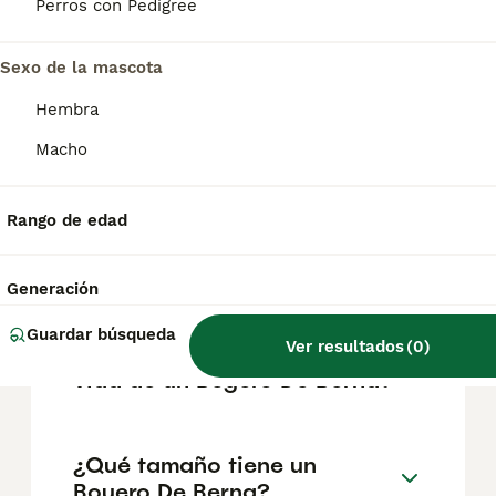
según factores como el pedigrí, la
Perros con Pedigree
reputación del criador y la ubicación.
Sexo de la mascota
¿Cómo es el carácter de
Hembra
Boyero De Berna?
Macho
¿Cuáles son las ventajas y
Rango de edad
desventajas de la raza
Boyero De Berna?
Generación
Guardar búsqueda
Ver resultados
(
0
)
¿Cuál es la esperanza de
vida de un Boyero De Berna?
¿Qué tamaño tiene un
Boyero De Berna?