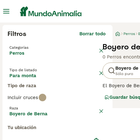
Filtros
Borrar todo
Perros
Boyero de
Categorías
Perros
0 Perros encont
Boyero de
Tipo de listado
Sólo puro
Para monta
Tipo de raza
El Boyero de Be
perros de traba
Guardar bús
Incluir cruces
niños de todas l
mundo, lo que s
Raza
tricolor, siendo 
Boyero de Berna
Lee nuestra
pág
Tu ubicación