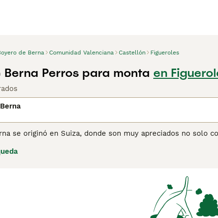
Boyero de Berna
Comunidad Valenciana
Castellón
Figueroles
 Berna Perros para monta
en Figuerol
rados
 Berna
rna se originó en Suiza, donde son muy apreciados no solo c
jo. En su tierra natal, se les conoce como perros de montaña
queda
as edades. El Boyero de Berna es leal y cariñoso por natural
ignifica que son fáciles de adiestrar. El Boyero de Berna es
esta una de sus características distintivas.
ina de consejos de compra de Boyero de Berna
para obtener i