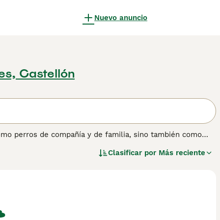
Nuevo anuncio
es, Castellón
omo perros de compañía y de familia, sino también como
 y son conocidos por ser gigantes especialmente buenos con
Clasificar por
Más reciente
eza y presume de ser uno de los perros más inteligentes del
 un perro extremadamente guapo con un precioso pelaje
nformación sobre esta raza de perro.