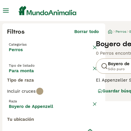
Filtros
Borrar todo
Perros
Boyero de
Categorías
Perros
0 Perros encont
Boyero de
Tipo de listado
Sólo puro
Para monta
Tipo de raza
El Appenzeller 
de granja que s
Guardar bús
Incluir cruces
guardianes de ga
razas de Sennen
Raza
intrépidos.
Boyero de Appenzell
Tu ubicación