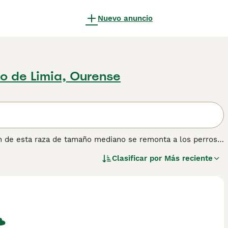
Nuevo anuncio
zo de Limia, Ourense
n de esta raza de tamaño mediano se remonta a los perros
lmente en el cantón de Appenzell, como conductores y
Clasificar por
Más reciente
nenhund, el Gran Suizo y el Entlebucher, forman las cuatro
ísticas: tricolores, armoniosos, seguros de sí mismos e