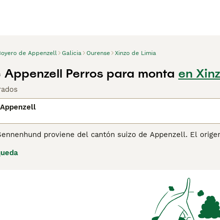
Boyero de Appenzell
Galicia
Ourense
Xinzo de Limia
 Appenzell Perros para monta
en Xin
rados
 Appenzell
Sennenhund proviene del cantón suizo de Appenzell. El orige
e utilizaban tradicionalmente en los Alpes suizos, y especia
queda
nado, así como perros de vigilancia. Junto con el Berner Sen
hund. Todos los Sennenhunden comparten las mismas caracter