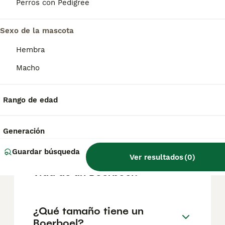
factores como el pedigrí, la reputación del
Perros con Pedigree
criador y la ubicación.
Sexo de la mascota
¿Cómo es el carácter de
Hembra
Boerboel?
Macho
¿Cuáles son las ventajas y
Rango de edad
desventajas de la raza
Boerboel?
Generación
Guardar búsqueda
Ver resultados
(
0
)
¿Cuál es la esperanza de
vida de un Boerboel?
¿Qué tamaño tiene un
Boerboel?