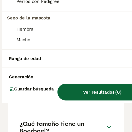
factores como el pedigrí, la reputación del
Perros con Pedigree
criador y la ubicación.
Sexo de la mascota
¿Cómo es el carácter de
Hembra
Boerboel?
Macho
¿Cuáles son las ventajas y
Rango de edad
desventajas de la raza
Boerboel?
Generación
Guardar búsqueda
Ver resultados
(
0
)
¿Cuál es la esperanza de
vida de un Boerboel?
¿Qué tamaño tiene un
Boerboel?