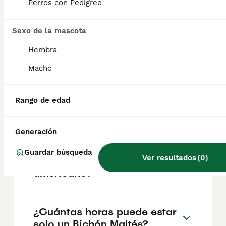
según factores como el pedigrí, la
Perros con Pedigree
reputación del criador y la ubicación.
Sexo de la mascota
¿Cómo saber si un bichón
Hembra
maltés es de raza pura?
Macho
¿Dónde debe dormir un
Rango de edad
bichón maltés?
Generación
¿Qué diferencia hay entre
Guardar búsqueda
Ver resultados
(
0
)
bichón maltés europeo y
americano?
¿Cuántas horas puede estar
solo un Bichón Maltés?